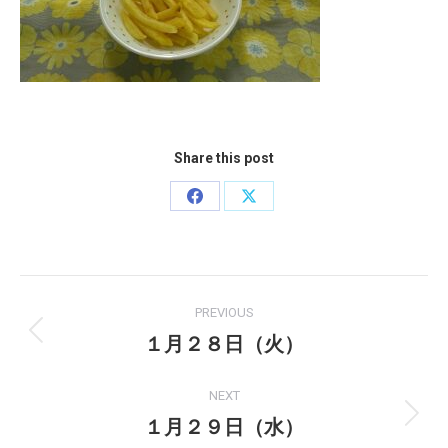
Share this post
Share
Share
on
on
Facebook
X
Post
PREVIOUS
navigation
１月２８日（火）
Previous
post:
NEXT
１月２９日（水）
Next