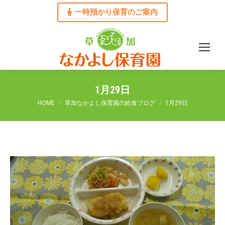
一時預かり保育のご案内
1月29日
You are here:
HOME
草加なかよし保育園の給食ブログ
1月29日