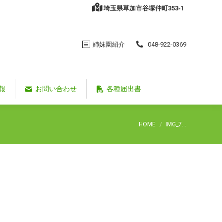
埼玉県草加市谷塚仲町353‐1
姉妹園紹介
048-922-0369
報
お問い合わせ
各種届出書
You are here:
HOME
IMG_7…