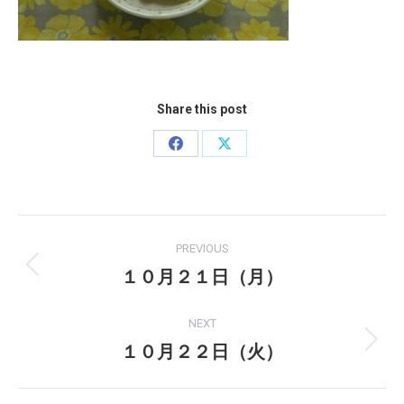
Share this post
Share
Share
on
on
Facebook
X
Post
PREVIOUS
navigation
１０月２１日（月）
Previous
post:
NEXT
１０月２２日（火）
Next
post: