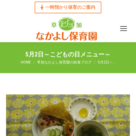
一時預かり保育のご案内
5月2日～こどもの日メニュー～
You are here:
HOME
草加なかよし保育園の給食ブログ
5月2日～…