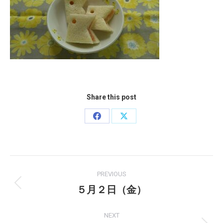
Share this post
Share
Share
on
on
Facebook
X
Post
PREVIOUS
navigation
５月２日（金）
Previous
post:
NEXT