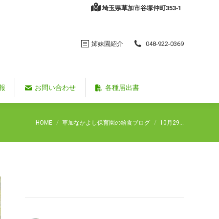
埼玉県草加市谷塚仲町353‐1
姉妹園紹介
048-922-0369
報
お問い合わせ
各種届出書
You are here:
HOME
草加なかよし保育園の給食ブログ
10月29…