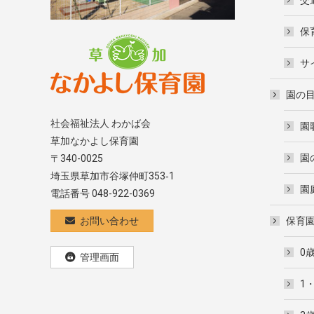
保
サ
園の
社会福祉法人 わかば会
園
草加なかよし保育園
園
〒340-0025
埼玉県草加市谷塚仲町353‐1
園
電話番号 048-922-0369
お問い合わせ
保育
0
管理画面
1