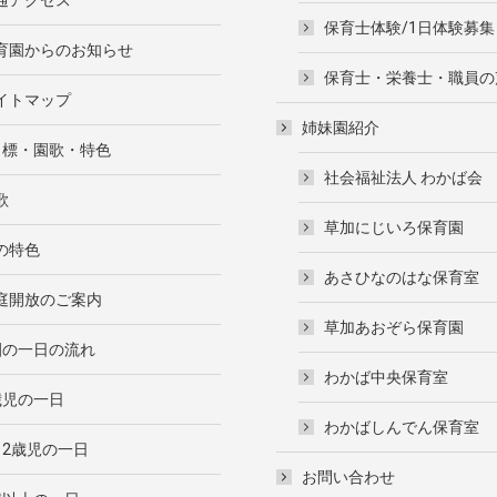
保育士体験/1日体験募集
育園からのお知らせ
保育士・栄養士・職員の
イトマップ
姉妹園紹介
目標・園歌・特色
社会福祉法人 わかば会
歌
草加にじいろ保育園
の特色
あさひなのはな保育室
庭開放のご案内
草加あおぞら保育園
園の一日の流れ
わかば中央保育室
歳児の一日
わかばしんでん保育室
・2歳児の一日
お問い合わせ