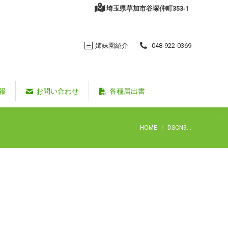
埼玉県草加市谷塚仲町353‐1
姉妹園紹介
048-922-0369
報
お問い合わせ
各種届出書
You are here:
HOME
DSCN9…