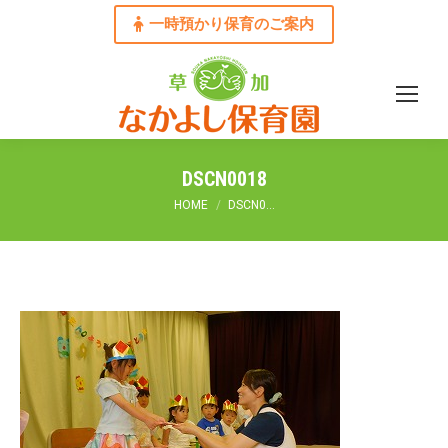
一時預かり保育のご案内
DSCN0018
You are here:
HOME
DSCN0…