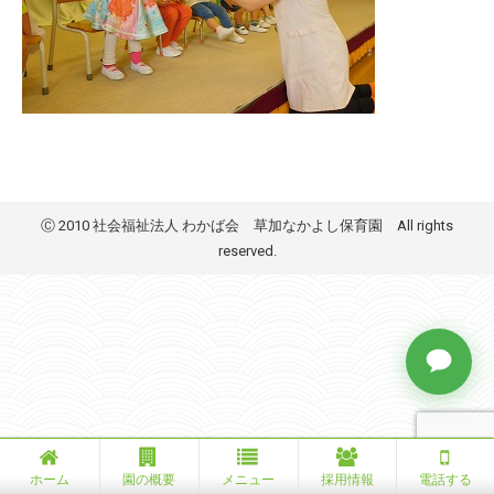
Ⓒ 2010 社会福祉法人 わかば会 草加なかよし保育園 All rights
reserved.
ホーム
園の概要
メニュー
採用情報
電話する