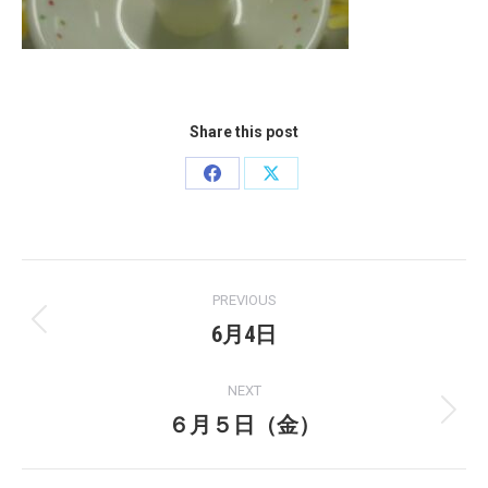
Share this post
Share
Share
on
on
Facebook
X
Post
PREVIOUS
navigation
6月4日
Previous
post:
NEXT
６月５日（金）
Next
post: