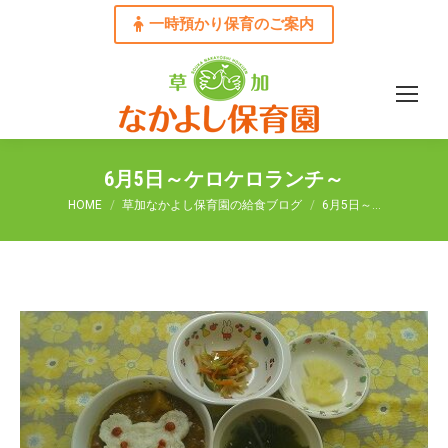
一時預かり保育のご案内
6月5日～ケロケロランチ～
You are here:
HOME
草加なかよし保育園の給食ブログ
6月5日～…