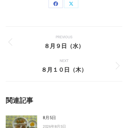
Share
Share
on
on
Facebook
X
Post
PREVIOUS
navigation
８月９日（水）
Previous
post:
NEXT
８月１０日（木）
Next
post:
関連記事
8月5日
2026年8月5日