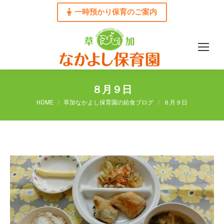
一時預かり保育のご案内
８月９日
You are here:
HOME
草加なかよし保育園の給食ブログ
８月９日