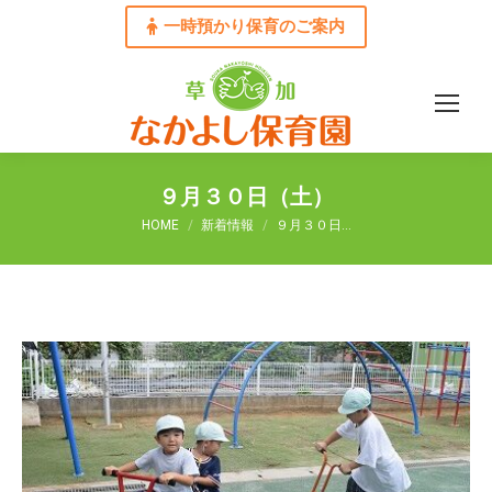
一時預かり保育のご案内
９月３０日（土）
You are here:
HOME
新着情報
９月３０日…