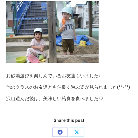
お砂場遊びを楽しんでいるお友達もいました♩
他のクラスのお友達とも仲良く遊ぶ姿が見られました(*^-^*)
沢山遊んだ後は、美味しい給食を食べました♡
Share this post
Share
Share