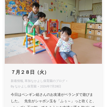
７月２８日（火）
新着情報
,
草加なかよし保育園のブログ
By
なかよし保育園
2026年7月28日
今日はペンギン組さんのお友達がベランダで遊びま
した。 先生がシャボン玉を「ふぅ～」っと吹くと、