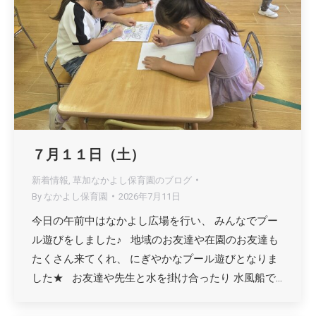
７月１１日（土）
新着情報
,
草加なかよし保育園のブログ
By
なかよし保育園
2026年7月11日
今日の午前中はなかよし広場を行い、 みんなでプー
ル遊びをしました♪ 地域のお友達や在園のお友達も
たくさん来てくれ、 にぎやかなプール遊びとなりま
した★ お友達や先生と水を掛け合ったり 水風船で…