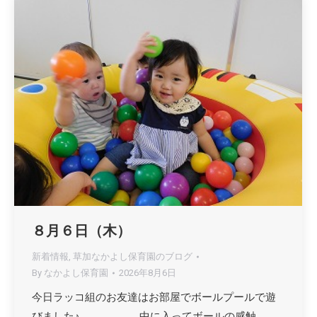
８月６日（木）
新着情報
,
草加なかよし保育園のブログ
By
なかよし保育園
2026年8月6日
今日ラッコ組のお友達はお部屋でボールプールで遊
びました♪ 中に入ってボールの感触…