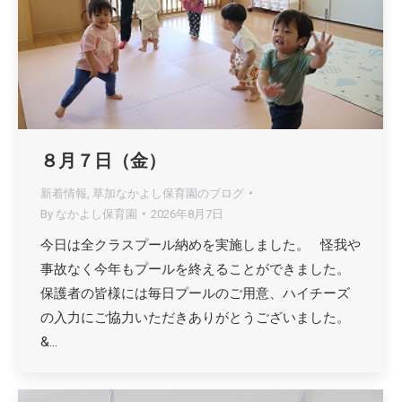
８月７日（金）
新着情報
,
草加なかよし保育園のブログ
By
なかよし保育園
2026年8月7日
今日は全クラスプール納めを実施しました。 怪我や
事故なく今年もプールを終えることができました。
保護者の皆様には毎日プールのご用意、ハイチーズ
の入力にご協力いただきありがとうございました。
&…