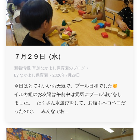
７月２９日（水）
新着情報
,
草加なかよし保育園のブログ
By
なかよし保育園
2026年7月29日
今日はとてもいいお天気で、プール日和でした
イルカ組のお友達は午前中は元気にプール遊びをし
ました。 たくさん水遊びをして、お腹もペコペコだ
ったので、 みんなでお…