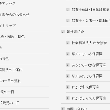
通アクセス
保育士体験/1日体験募集
育園からのお知らせ
保育士・栄養士・職員の
イトマップ
姉妹園紹介
目標・園歌・特色
社会福祉法人 わかば会
歌
草加にじいろ保育園
の特色
あさひなのはな保育室
庭開放のご案内
草加あおぞら保育園
園の一日の流れ
わかば中央保育室
歳児の一日
わかばしんでん保育室
・2歳児の一日
お問い合わせ