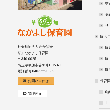
交
保
サ
園の
社会福祉法人 わかば会
園
草加なかよし保育園
園
〒340-0025
埼玉県草加市谷塚仲町353‐1
園
電話番号 048-922-0369
お問い合わせ
保育
0
管理画面
1