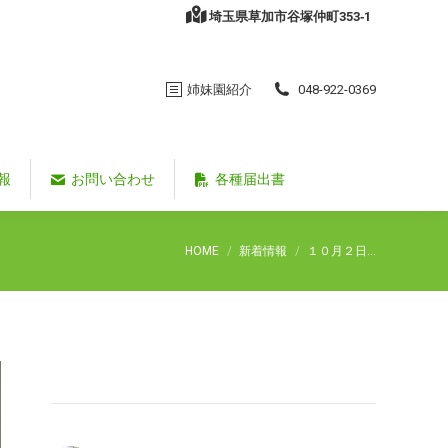
埼玉県草加市谷塚仲町353‐1
姉妹園紹介
048-922-0369
報
お問い合わせ
各種届出書
You are here:
HOME
新着情報
１０月２日…