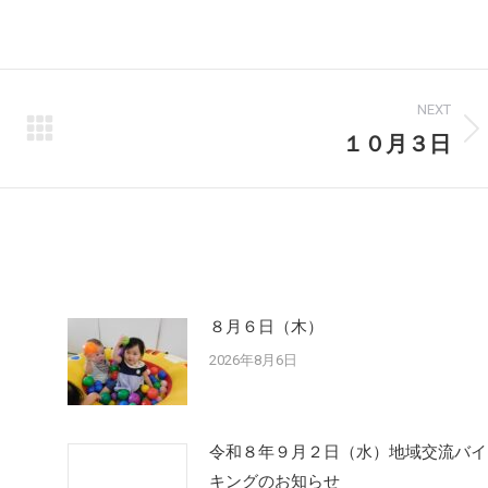
on
on
Facebook
X
NEXT
１０月３日
Next
post:
８月６日（木）
2026年8月6日
令和８年９月２日（水）地域交流バイ
キングのお知らせ