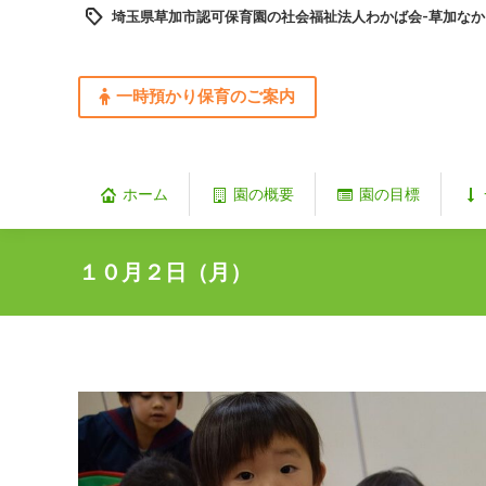
埼玉県草加市認可保育園の社会福祉法人わかば会-草加なか
一時預かり保育のご案内
ホーム
園の概要
園の目標
１０月２日（月）