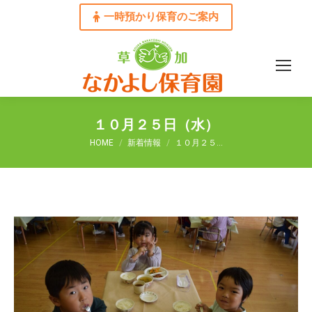
一時預かり保育のご案内
１０月２５日（水）
You are here:
HOME
新着情報
１０月２５…