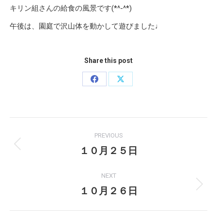
キリン組さんの給食の風景です(*^-^*)
午後は、園庭で沢山体を動かして遊びました♩
Share this post
Share
Share
on
on
Facebook
X
Post
PREVIOUS
navigation
１０月２５日
Previous
post:
NEXT
１０月２６日
Next
post: