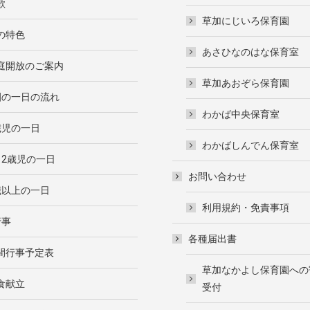
歌
草加にじいろ保育園
の特色
あさひなのはな保育室
庭開放のご案内
草加あおぞら保育園
園の一日の流れ
わかば中央保育室
歳児の一日
わかばしんでん保育室
・2歳児の一日
お問い合わせ
歳以上の一日
利用規約・免責事項
行事
各種届出書
間行事予定表
草加なかよし保育園への
食献立
受付