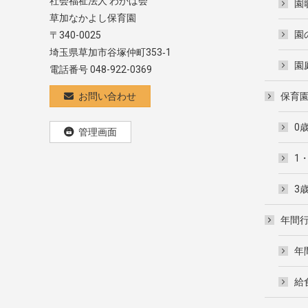
社会福祉法人 わかば会
園
草加なかよし保育園
園
〒340-0025
埼玉県草加市谷塚仲町353‐1
園
電話番号 048-922-0369
お問い合わせ
保育
0
管理画面
1
3
年間
年
給