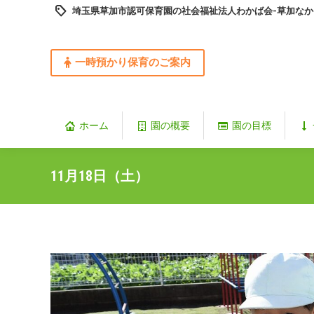
埼玉県草加市認可保育園の社会福祉法人わかば会-草加なか
一時預かり保育のご案内
ホーム
園の概要
園の目標
11月18日（土）