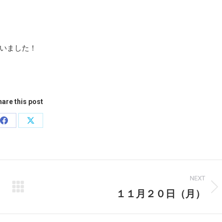
いました！
are this post
Share
Share
on
on
Facebook
X
NEXT
１１月２０日（月）
Next
post: