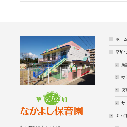
ホー
草加
施
交
保
サ
園の