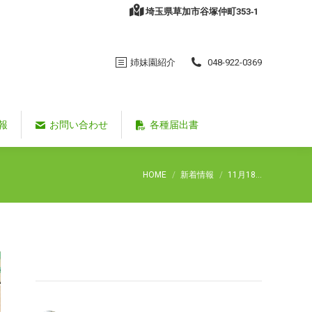
埼玉県草加市谷塚仲町353‐1
姉妹園紹介
048-922-0369
報
お問い合わせ
各種届出書
You are here:
HOME
新着情報
11月18…