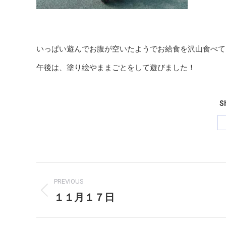
いっぱい遊んでお腹が空いたようでお給食を沢山食べて
午後は、塗り絵やままごとをして遊びました！
Sh
Post
PREVIOUS
navigation
１１月１７日
Previous
post: