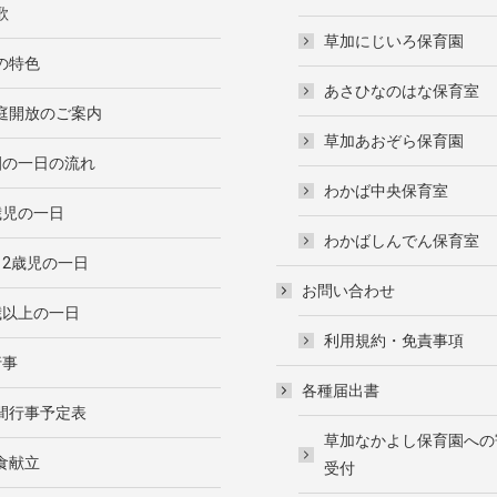
歌
草加にじいろ保育園
の特色
あさひなのはな保育室
庭開放のご案内
草加あおぞら保育園
園の一日の流れ
わかば中央保育室
歳児の一日
わかばしんでん保育室
・2歳児の一日
お問い合わせ
歳以上の一日
利用規約・免責事項
行事
各種届出書
間行事予定表
草加なかよし保育園への
食献立
受付