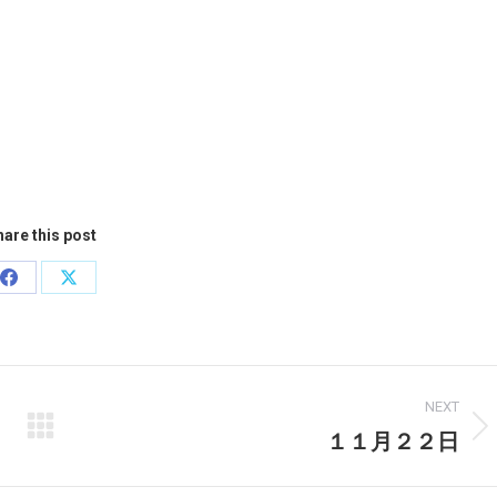
are this post
Share
Share
on
on
Facebook
X
NEXT
１１月２２日
Next
post: