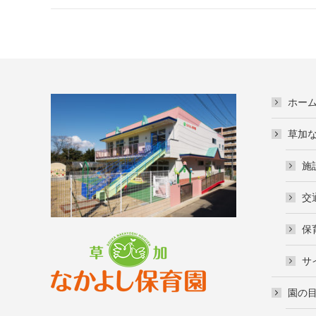
ホー
草加
施
交
保
サ
園の