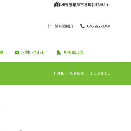
埼玉県草加市谷塚仲町353‐1
姉妹園紹介
048-922-0369
報
お問い合わせ
各種届出書
You are here:
HOME
新着情報
１１月２１…