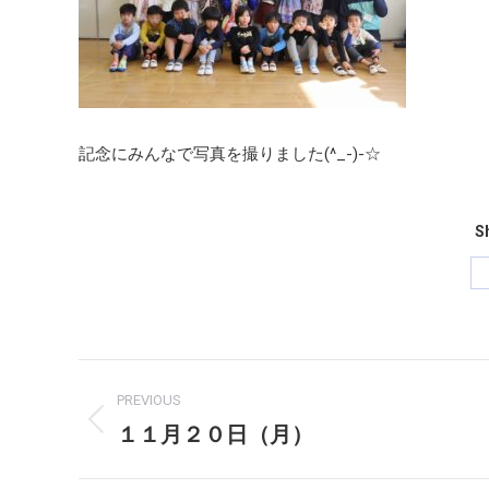
記念にみんなで写真を撮りました(^_-)-☆
Sh
Post
PREVIOUS
navigation
１１月２０日（月）
Previous
post: