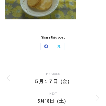
Share this post
Share
Share
on
on
Facebook
X
Post
PREVIOUS
navigation
５月１７日（金）
Previous
post:
NEXT
5月18日（土）
Next