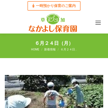
一時預かり保育のご案内
６月２４日（月）
You are here:
HOME
新着情報
６月２４日…