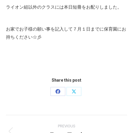
ライオン組以外のクラスには本日短冊をお配りしました。
お家でお子様の願い事を記入して７月１日までに保育園にお
持ちください☆彡
Share this post
Share
Share
on
on
Facebook
X
Post
PREVIOUS