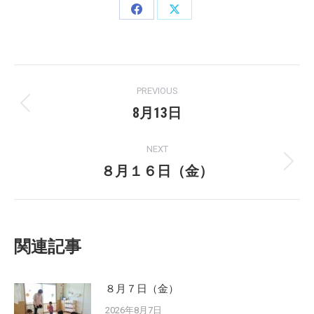
Share
Share
on
on
Facebook
X
Post
PREVIOUS
navigation
8月13日
Previous
post:
NEXT
８月１６日（金）
Next
post:
関連記事
８月７日（金）
2026年8月7日