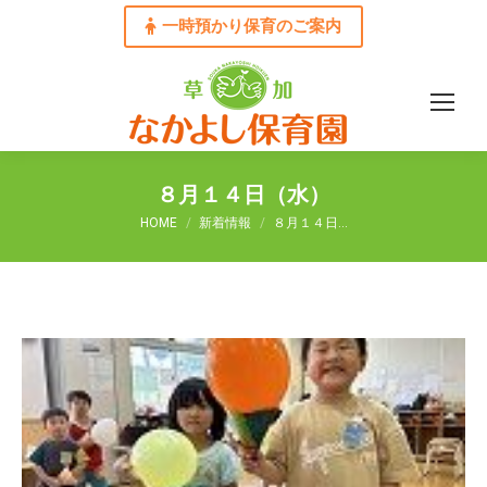
一時預かり保育のご案内
８月１４日（水）
You are here:
HOME
新着情報
８月１４日…