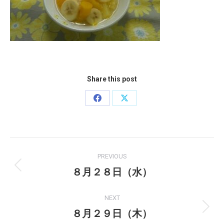
Share this post
Share
Share
on
on
Facebook
X
Post
PREVIOUS
navigation
８月２８日（水）
Previous
post:
NEXT
８月２９日（木）
Next