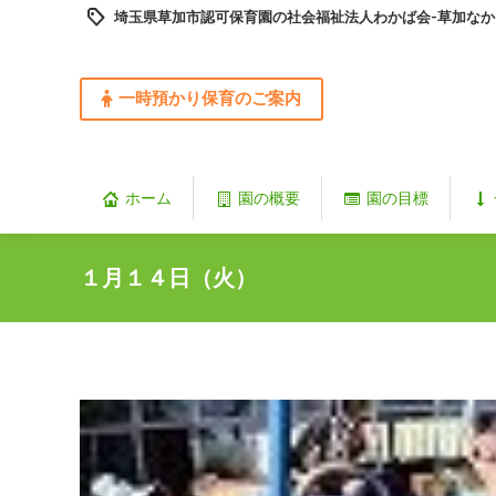
埼玉県草加市認可保育園の社会福祉法人わかば会-草加なか
一時預かり保育のご案内
ホーム
園の概要
園の目標
１月１４日（火）