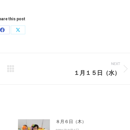
are this post
Share
Share
on
on
Facebook
X
NEXT
１月１５日（水）
Next
post:
８月６日（木）