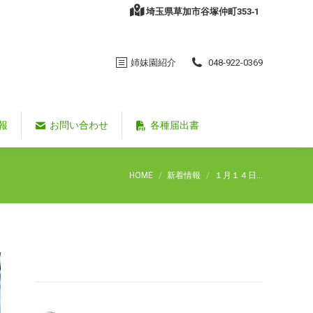
埼玉県草加市谷塚仲町353‐1
姉妹園紹介
048-922-0369
報
お問い合わせ
各種届出書
You are here:
HOME
新着情報
１月１４日…