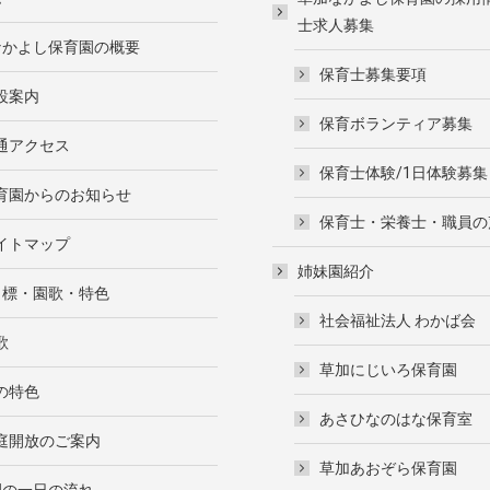
士求人募集
なかよし保育園の概要
保育士募集要項
設案内
保育ボランティア募集
通アクセス
保育士体験/1日体験募集
育園からのお知らせ
保育士・栄養士・職員の
イトマップ
姉妹園紹介
目標・園歌・特色
社会福祉法人 わかば会
歌
草加にじいろ保育園
の特色
あさひなのはな保育室
庭開放のご案内
草加あおぞら保育園
園の一日の流れ