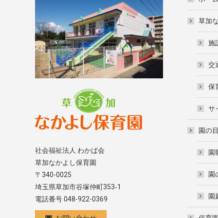
草加
施
交
保
サ
園の
社会福祉法人 わかば会
園
草加なかよし保育園
園
〒340-0025
埼玉県草加市谷塚仲町353‐1
園
電話番号 048-922-0369
お問い合わせ
保育