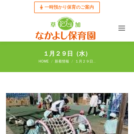
一時預かり保育のご案内
１月２９日（水）
You are here:
HOME
新着情報
１月２９日…