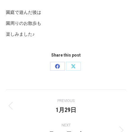
園庭で遊んだ後は
園周りのお散歩も
楽しみました♪
Share this post
Share
Share
on
on
Facebook
X
Post
PREVIOUS
navigation
1月29日
Previous
post:
NEXT