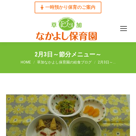
一時預かり保育のご案内
2月3日～節分メニュー～
You are here:
HOME
草加なかよし保育園の給食ブログ
2月3日～…