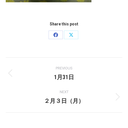
Share this post
Share
Share
on
on
Facebook
X
Post
PREVIOUS
navigation
1月31日
Previous
post:
NEXT
２月３日（月）
Next
post: