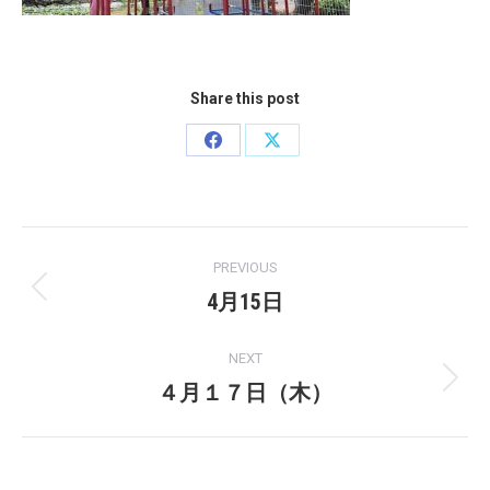
Share this post
Share
Share
on
on
Facebook
X
Post
PREVIOUS
navigation
4月15日
Previous
post:
NEXT
４月１７日（木）
Next
post: