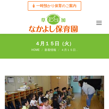
一時預かり保育のご案内
４月１５日（火）
You are here:
HOME
新着情報
４月１５日…