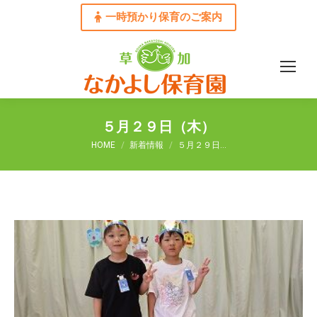
一時預かり保育のご案内
５月２９日（木）
You are here:
HOME
新着情報
５月２９日…