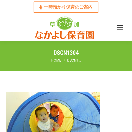
一時預かり保育のご案内
DSCN1304
You are here:
HOME
DSCN1…