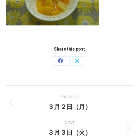
Share this post
Share
Share
on
on
Facebook
X
Post
PREVIOUS
navigation
３月２日（月）
Previous
post:
NEXT
３月３日（火）
Next