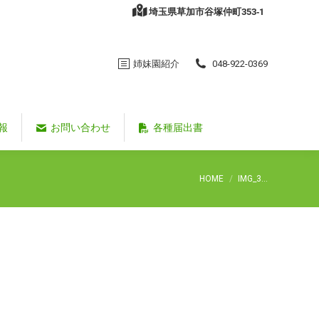
埼玉県草加市谷塚仲町353‐1
姉妹園紹介
048-922-0369
報
お問い合わせ
各種届出書
You are here:
HOME
IMG_3…