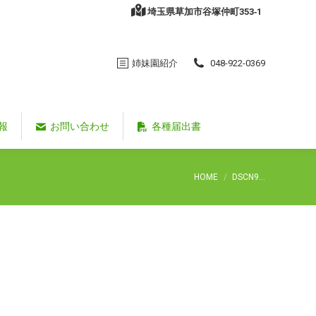
埼玉県草加市谷塚仲町353‐1
姉妹園紹介
048-922-0369
報
お問い合わせ
各種届出書
You are here:
HOME
DSCN9…