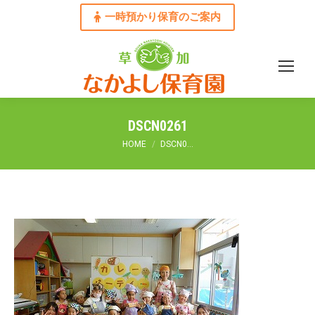
一時預かり保育のご案内
DSCN0261
You are here:
HOME
DSCN0…