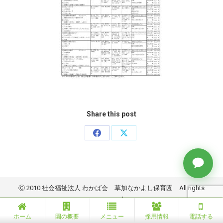
Share this post
Share
Share
on
on
Facebook
X
Ⓒ 2010 社会福祉法人 わかば会 草加なかよし保育園 All rights
reserved.
ホーム
園の概要
メニュー
採用情報
電話する