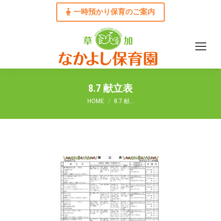
一時預かり保育のご案内
8.7 献立表
You are here:
HOME
8.7 献…