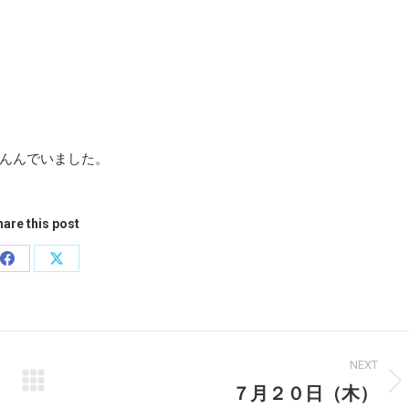
んんでいました。
are this post
Share
Share
on
on
Facebook
X
NEXT
７月２０日（木）
Next