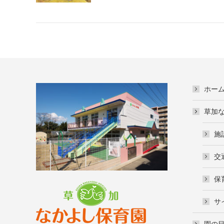
ホー
草加
施
交
保
サ
園の