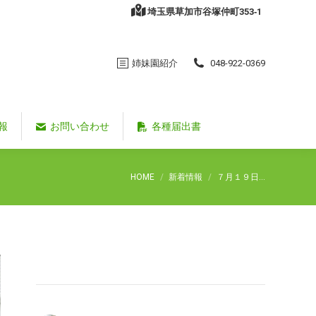
埼玉県草加市谷塚仲町353‐1
姉妹園紹介
048-922-0369
報
お問い合わせ
各種届出書
You are here:
HOME
新着情報
７月１９日…