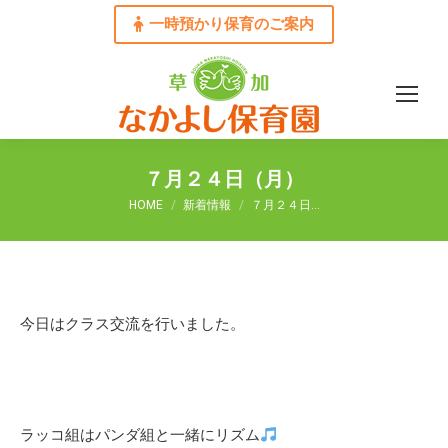
一時預かり保育のご案内
７月２４日（月）
You are here:
HOME
新着情報
７月２４日…
今日はクラス交流を行いました。
ラッコ組はパンダ組と一緒にリズム