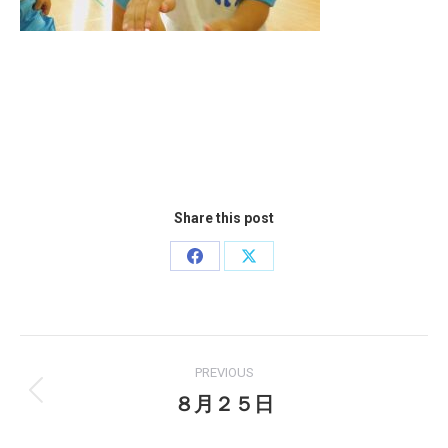
Share this post
Share
Share
on
on
Facebook
X
Post
PREVIOUS
navigation
８月２５日
Previous
post: