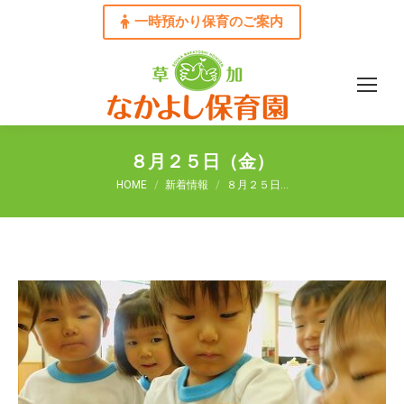
一時預かり保育のご案内
８月２５日（金）
You are here:
HOME
新着情報
８月２５日…