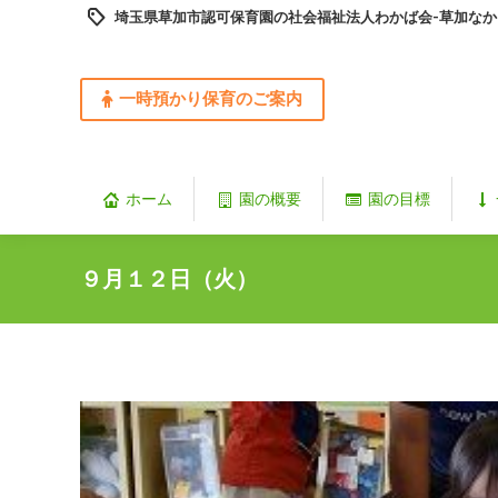
埼玉県草加市認可保育園の社会福祉法人わかば会-草加なか
一時預かり保育のご案内
ホーム
園の概要
園の目標
９月１２日（火）