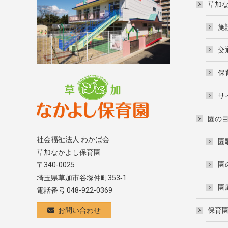
草加
施
交
保
サ
園の
社会福祉法人 わかば会
園
草加なかよし保育園
園
〒340-0025
埼玉県草加市谷塚仲町353‐1
園
電話番号 048-922-0369
お問い合わせ
保育