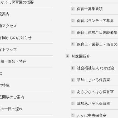
なかよし保育園の概要
保育士募集要項
設案内
保育ボランティア募集
通アクセス
保育士体験/1日体験募集
育園からのお知らせ
保育士・栄養士・職員の
イトマップ
姉妹園紹介
目標・園歌・特色
社会福祉法人 わかば会
歌
草加にじいろ保育園
の特色
あさひなのはな保育室
庭開放のご案内
草加あおぞら保育園
園の一日の流れ
わかば中央保育室