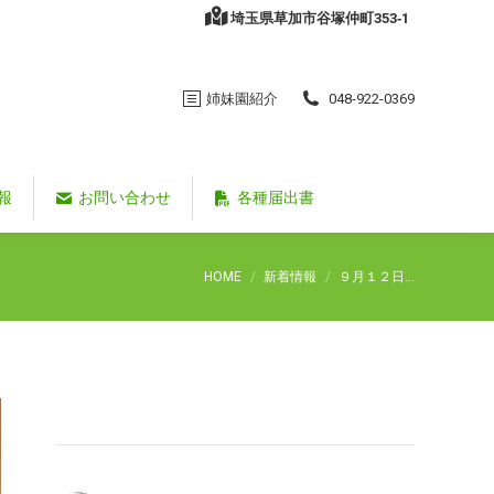
埼玉県草加市谷塚仲町353‐1
姉妹園紹介
048-922-0369
報
お問い合わせ
各種届出書
You are here:
HOME
新着情報
９月１２日…