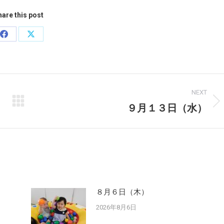
are this post
Share
Share
on
on
Facebook
X
NEXT
９月１３日（水）
Next
post:
８月６日（木）
2026年8月6日