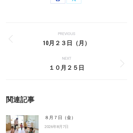
Share
Share
on
on
Facebook
X
Post
PREVIOUS
navigation
10月２３日（月）
Previous
post:
NEXT
１０月２５日
Next
post:
関連記事
８月７日（金）
2026年8月7日