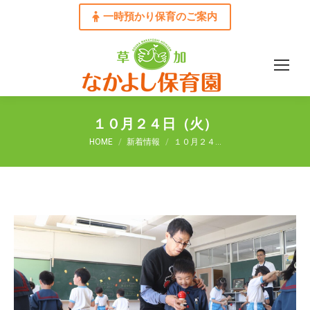
一時預かり保育のご案内
１０月２４日（火）
You are here:
HOME
新着情報
１０月２４…