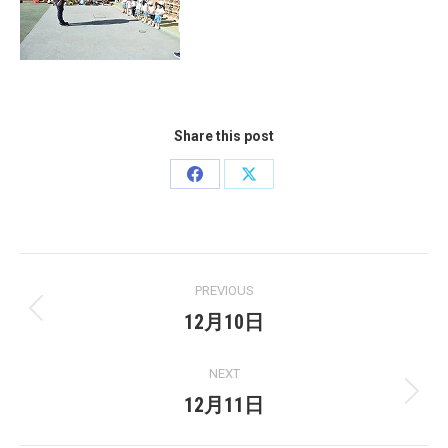
Share this post
Share
Share
on
on
Facebook
X
Post
PREVIOUS
navigation
12月10日
Previous
post:
NEXT
12月11日
Next
post: