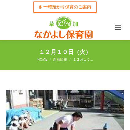
一時預かり保育のご案内
１２月１０日（火）
You are here:
HOME
新着情報
１２月１０…